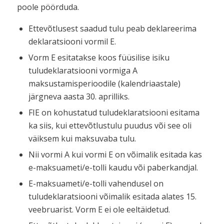
poole pöörduda.
Ettevõtlusest saadud tulu peab deklareerima
deklaratsiooni vormil E.
Vorm E esitatakse koos füüsilise isiku
tuludeklaratsiooni vormiga A
maksustamisperioodile (kalendriaastale)
järgneva aasta 30. aprilliks.
FIE on kohustatud tuludeklaratsiooni esitama
ka siis, kui ettevõtlustulu puudus või see oli
väiksem kui maksuvaba tulu.
Nii vormi A kui vormi E on võimalik esitada kas
e-maksuameti/e-tolli kaudu või paberkandjal.
E-maksuameti/e-tolli vahendusel on
tuludeklaratsiooni võimalik esitada alates 15.
veebruarist. Vorm E ei ole eeltäidetud.