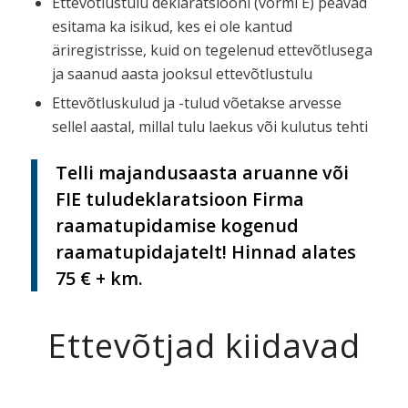
Ettevõtlustulu deklaratsiooni (vormi E) peavad
esitama ka isikud, kes ei ole kantud
äriregistrisse, kuid on tegelenud ettevõtlusega
ja saanud aasta jooksul ettevõtlustulu
Ettevõtluskulud ja -tulud võetakse arvesse
sellel aastal, millal tulu laekus või kulutus tehti
Telli majandusaasta aruanne või
FIE tuludeklaratsioon Firma
raamatupidamise kogenud
raamatupidajatelt! Hinnad alates
75 € + km.
Ettevõtjad kiidavad