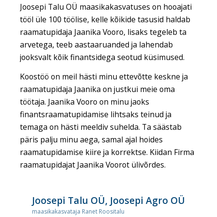
Joosepi Talu OÜ maasikakasvatuses on hooajati
tööl üle 100 töölise, kelle kõikide tasusid haldab
raamatupidaja Jaanika Vooro, lisaks tegeleb ta
arvetega, teeb aastaaruanded ja lahendab
jooksvalt kõik finantsidega seotud küsimused.
Koostöö on meil hästi minu ettevõtte keskne ja
raamatupidaja Jaanika on justkui meie oma
töötaja. Jaanika Vooro on minu jaoks
finantsraamatupidamise lihtsaks teinud ja
temaga on hästi meeldiv suhelda. Ta säästab
päris palju minu aega, samal ajal hoides
raamatupidamise kiire ja korrektse. Kiidan Firma
raamatupidajat Jaanika Voorot ülivõrdes.
Joosepi Talu OÜ, Joosepi Agro OÜ
maasikakasvataja Ranet Roositalu