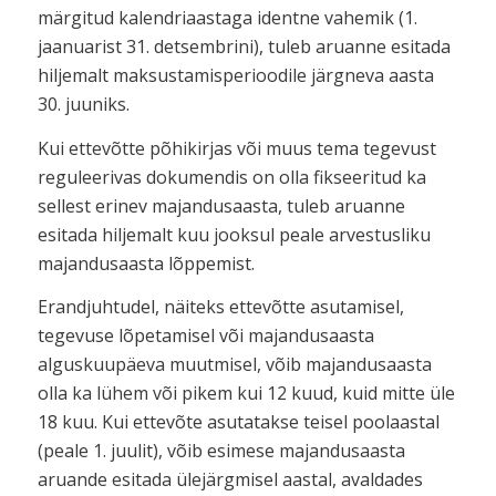
märgitud kalendriaastaga identne vahemik (1.
jaanuarist 31. detsembrini), tuleb aruanne esitada
hiljemalt maksustamisperioodile järgneva aasta
30. juuniks.
Kui ettevõtte põhikirjas või muus tema tegevust
reguleerivas dokumendis on olla fikseeritud ka
sellest erinev majandusaasta, tuleb aruanne
esitada hiljemalt kuu jooksul peale arvestusliku
majandusaasta lõppemist.
Erandjuhtudel, näiteks ettevõtte asutamisel,
tegevuse lõpetamisel või majandusaasta
alguskuupäeva muutmisel, võib majandusaasta
olla ka lühem või pikem kui 12 kuud, kuid mitte üle
18 kuu. Kui ettevõte asutatakse teisel poolaastal
(peale 1. juulit), võib esimese majandusaasta
aruande esitada ülejärgmisel aastal, avaldades