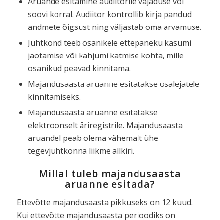
Aruande esitamine audiitorile vajaduse või
soovi korral. Audiitor kontrollib kirja pandud
andmete õigsust ning väljastab oma arvamuse.
Juhtkond teeb osanikele ettepaneku kasumi
jaotamise või kahjumi katmise kohta, mille
osanikud peavad kinnitama.
Majandusaasta aruanne esitatakse osalejatele
kinnitamiseks.
Majandusaasta aruanne esitatakse
elektroonselt äriregistrile. Majandusaasta
aruandel peab olema vähemalt ühe
tegevjuhtkonna liikme allkiri.
Millal tuleb majandusaasta
aruanne esitada?
Ettevõtte majandusaasta pikkuseks on 12 kuud.
Kui ettevõtte majandusaasta perioodiks on