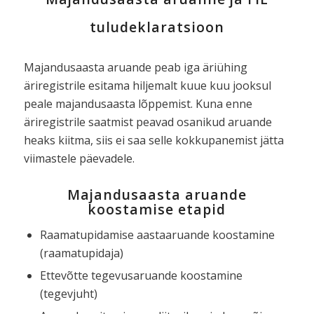
tuludeklaratsioon
Majandusaasta aruande peab iga äriühing
äriregistrile esitama hiljemalt kuue kuu jooksul
peale majandusaasta lõppemist. Kuna enne
äriregistrile saatmist peavad osanikud aruande
heaks kiitma, siis ei saa selle kokkupanemist jätta
viimastele päevadele.
Majandusaasta aruande
koostamise etapid
Raamatupidamise aastaaruande koostamine
(raamatupidaja)
Ettevõtte tegevusaruande koostamine
(tegevjuht)