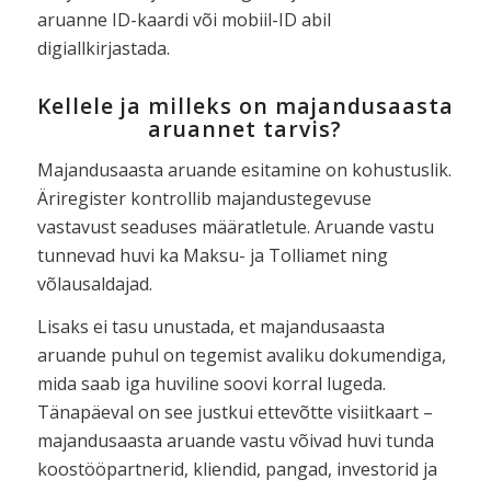
aruanne ID-kaardi või mobiil-ID abil
digiallkirjastada.
Kellele ja milleks on majandusaasta
aruannet tarvis?
Majandusaasta aruande esitamine on kohustuslik.
Äriregister kontrollib majandustegevuse
vastavust seaduses määratletule. Aruande vastu
tunnevad huvi ka Maksu- ja Tolliamet ning
võlausaldajad.
Lisaks ei tasu unustada, et majandusaasta
aruande puhul on tegemist avaliku dokumendiga,
mida saab iga huviline soovi korral lugeda.
Tänapäeval on see justkui ettevõtte visiitkaart –
majandusaasta aruande vastu võivad huvi tunda
koostööpartnerid, kliendid, pangad, investorid ja