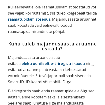
Kui eelnevalt ei ole raamatupidamist teostatud või
see vajab korrastamist, siis tuleb kõigepealt tellida
raamatupidamisteenus
. Majandusaasta aruannet
saab koostada vaid eelnevalt loodud
raamatupidamisandmete põhjal.
Kuhu tuleb majandusaasta aruanne
esitada?
Majandusaasta aruande saab
esitada
elektrooniliselt e-äriregistri kaudu
ning
esitatud aruanne peab vastama kehtestatud
vorminõuetele. Ettevõtjaportaali saab siseneda
Smart-ID, ID-kaardi või mobiil-ID-ga.
E-äriregistris saab anda raamatupidajale õigused
aastaruande koostamiseks ja sisestamiseks.
Seejärel saab juhatuse liige majandusaasta