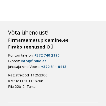
Võta ühendust!
Firmaraamatupidamine.ee
Firako teenused OÜ
Kontori telefon:
+372 740 2190
E-post:
info@firako.ee
Juhataja Aino Vooro:
+372 511 0413
Registrikood: 11262306
KMKR: EE101138208
Riia 22b-2, Tartu