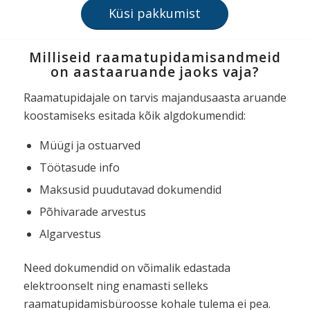
Küsi pakkumist
Milliseid raamatupidamisandmeid
on
aastaaruande jaoks vaja?
Raamatupidajale on tarvis majandusaasta aruande
koostamiseks esitada kõik algdokumendid:
Müügi ja ostuarved
Töötasude info
Maksusid puudutavad dokumendid
Põhivarade arvestus
Algarvestus
Need dokumendid on võimalik edastada
elektroonselt ning enamasti selleks
raamatupidamisbüroosse kohale tulema ei pea.