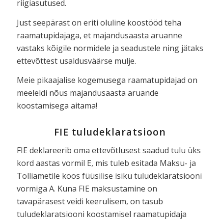
riigiasutused.
Just seepärast on eriti oluline koostööd teha
raamatupidajaga, et majandusaasta aruanne
vastaks kõigile normidele ja seadustele ning jätaks
ettevõttest usaldusväärse mulje.
Meie pikaajalise kogemusega raamatupidajad on
meeleldi nõus majandusaasta aruande
koostamisega aitama!
FIE tuludeklaratsioon
FIE deklareerib oma ettevõtlusest saadud tulu üks
kord aastas vormil E, mis tuleb esitada Maksu- ja
Tolliametile koos füüsilise isiku tuludeklaratsiooni
vormiga A. Kuna FIE maksustamine on
tavapärasest veidi keerulisem, on tasub
tuludeklaratsiooni koostamisel raamatupidaja