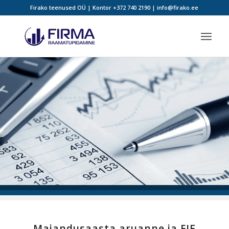
Firako teenused OÜ | Kontor
+372 740 2190
|
info@firako.ee
Majandusaasta aruanne ja FIE