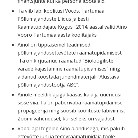
finantsjuhte kui ka personalitöötajaid.
Ta viib läbi koolitusi Vocos, Tartumaa
Põllumajanduste Liidus ja Eesti
Raamatupidajate Kogus. 2014. aastal valiti Aino
Vooro Tartumaa aasta koolitajaks.
Ainol on tipptasemel teadmised
põllumajandusettevõtete raamatupidamisest.
Ta on kirjutanud raamatud “Bioloogiliste
varade kajastamine raamatupidamises” ning
aidanud koostada juhendmaterjali “Alustava
põllumajandustootja ABC”.
Ainole meeldib ajaga kaasas käia ja uuendusi
sisse viia. Ta on paberivaba raamatupidamise
propageerija ning soosib koolituste läbiviimist
Zoomi vahendusel, kui selleks on vajadust.
Vabal ajal tegeleb Aino aiandusega, mis pakub
ettevõtte juhi ja tegevraamatupidaja tööle