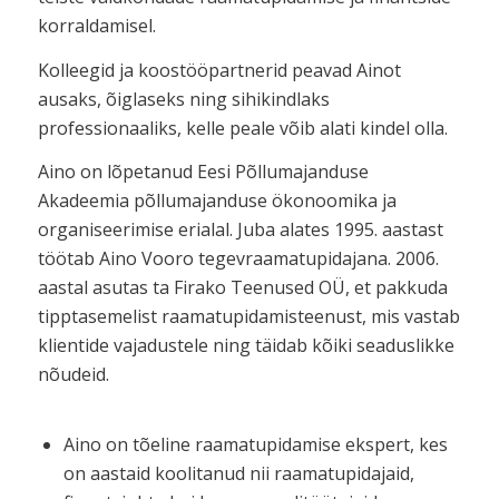
korraldamisel.
Kolleegid ja koostööpartnerid peavad Ainot
ausaks, õiglaseks ning sihikindlaks
professionaaliks, kelle peale võib alati kindel olla.
Aino on lõpetanud Eesi Põllumajanduse
Akadeemia põllumajanduse ökonoomika ja
organiseerimise erialal. Juba alates 1995. aastast
töötab Aino Vooro tegevraamatupidajana. 2006.
aastal asutas ta Firako Teenused OÜ, et pakkuda
tipptasemelist raamatupidamisteenust, mis vastab
klientide vajadustele ning täidab kõiki seaduslikke
nõudeid.
Aino on tõeline raamatupidamise ekspert, kes
on aastaid koolitanud nii raamatupidajaid,