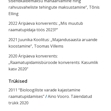
sisendkäibemaksu mahaarvamine ning
rahvusvaheliste tehingute maksustamine“, Tõnis
Elling
2022 Äripäeva konverents: „Mis muutub
raamatupidaja töös 2023?“
2021 Juunika Koolitus: „Majandusaasta aruande
koostamine“, Toomas Villems
2020 Äripäeva konverents:
„Raamatupidamisbüroode konverents: Kasumlik
kasv 2020“
Trükised
2011 “Bioloogiliste varade kajastamine
raamatupidamises”
/
Aino Vooro. Täiendatud
trükk 2020