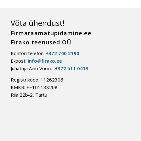
Võta ühendust!
Firmaraamatupidamine.ee
Firako teenused OÜ
Kontori telefon:
+372 740 2190
E-post:
info@firako.ee
Juhataja Aino Vooro:
+372 511 0413
Registrikood: 11262306
KMKR: EE101138208
Riia 22b-2, Tartu