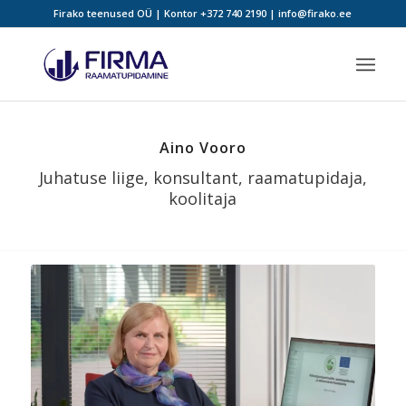
Firako teenused OÜ | Kontor
+372 740 2190
|
info@firako.ee
Aino Vooro
Juhatuse liige, konsultant, raamatupidaja,
koolitaja