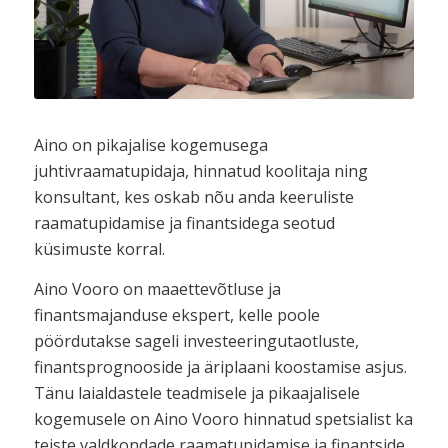
Aino on pikajalise kogemusega
juhtivraamatupidaja, hinnatud koolitaja ning
konsultant, kes oskab nõu anda keeruliste
raamatupidamise ja finantsidega seotud
küsimuste korral.
Aino Vooro on maaettevõtluse ja
finantsmajanduse ekspert, kelle poole
pöördutakse sageli investeeringutaotluste,
finantsprognooside ja äriplaani koostamise asjus.
Tänu laialdastele teadmisele ja pikaajalisele
kogemusele on Aino Vooro hinnatud spetsialist ka
teiste valdkondade raamatupidamise ja finantside