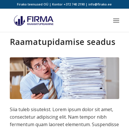
Firako teenused OÜ | Kontor
+372 740 2190
|
info@firako.ee
Raamatupidamise seadus
Siia tuleb sisutekst. Lorem ipsum dolor sit amet,
consectetur adipiscing elit. Nam tempor nibh
fermentum quam laoreet elementum. Suspendisse