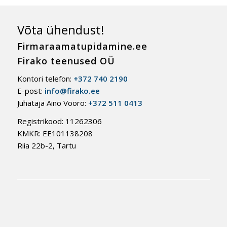
Võta ühendust!
Firmaraamatupidamine.ee
Firako teenused OÜ
Kontori telefon:
+372 740 2190
E-post:
info@firako.ee
Juhataja Aino Vooro:
+372 511 0413
Registrikood: 11262306
KMKR: EE101138208
Riia 22b-2, Tartu